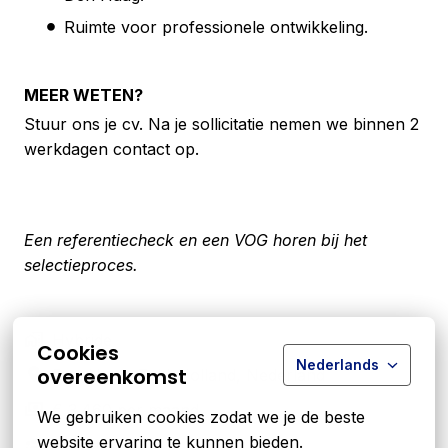
Ruimte voor professionele ontwikkeling.
MEER WETEN?
Stuur ons je cv. Na je sollicitatie nemen we binnen 2
werkdagen contact op.
Een referentiecheck en een VOG horen bij het
selectieproces.
Hybride
Cookies
Nederlands
overeenkomst
Den Haag
,
Zuid-Holland
,
Nederland
€ 3.460 per maand
We gebruiken cookies zodat we je de beste 
website ervaring te kunnen bieden.
Editorial Office