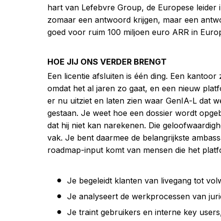
hart van Lefebvre Group, de Europese leider in
zomaar een antwoord krijgen, maar een antwo
goed voor ruim 100 miljoen euro ARR in Europ
HOE JIJ ONS VERDER BRENGT
Een licentie afsluiten is één ding. Een kantoor
omdat het al jaren zo gaat, en een nieuw plat
er nu uitziet en laten zien waar GenIA-L dat w
gestaan. Je weet hoe een dossier wordt opge
dat hij niet kan narekenen. Die geloofwaardighe
vak. Je bent daarmee de belangrijkste ambassad
roadmap-input komt van mensen die het platf
Je begeleidt klanten van livegang tot vol
Je analyseert de werkprocessen van jurid
Je traint gebruikers en interne key users, 