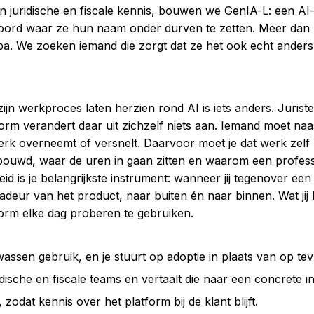
 juridische en fiscale kennis, bouwen we GenIA-L: een AI-p
ord waar ze hun naam onder durven te zetten. Meer dan 7
a. We zoeken iemand die zorgt dat ze het ook echt anders
 zijn werkproces laten herzien rond AI is iets anders. Juris
form verandert daar uit zichzelf niets aan. Iemand moet naa
erk overneemt of versnelt. Daarvoor moet je dat werk zelf h
bouwd, waar de uren in gaan zitten en waarom een profes
id is je belangrijkste instrument: wanneer jij tegenover een 
eur van het product, naar buiten én naar binnen. Wat jij bi
orm elke dag proberen te gebruiken.
wassen gebruik, en je stuurt op adoptie in plaats van op te
ische en fiscale teams en vertaalt die naar een concrete i
zodat kennis over het platform bij de klant blijft.