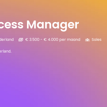
cess Manager
derland
€ 3.500 - € 4.000 per maand
Sales
rland.