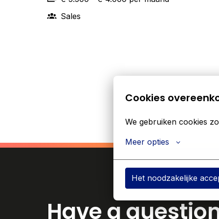
Sales
Cookies overeenk
We gebruiken cookies zod
Meer opties
Het noodzakelijke acce
Have a questio