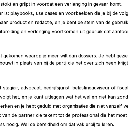
stokt en grijpt in voordat een verlenging in gevaar komt.
is: playbooks, use cases en voorbeelden die je bij de volg
naar product en redactie, en je bent de stem van de gebruik
tbreiding en verlenging voortkomen uit gebruik dat aanto
punt gekomen waarop je meer wilt dan dossiers. Je hebt gezie
et bouwt in plaats van bij de partij die het over zich heen kr
t-stagiair, advocaat, bedrijfsjurist, belastingadviseur of fiscal
e volgt het, en je kunt uitleggen wat het wel en niet kan zond
rken en je hebt geduld met organisaties die niet vanzelf v
van de partner die tekent tot de professional die het moet
s nodig. Wel de bereidheid om dat vak erbij te leren.